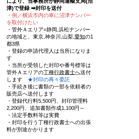
により、当事務所が静岡運輸支局(沼
津)で登録 ➡
封印を送付
・例／横浜市内
の車に
沼津ナンバー
を取付けたい
・管外Ａエリア=
静岡,浜松ナンバー
の地域と、東京,神奈川,山梨,
愛知
の1
都3県
・登録の申請代理人は当所
になりま
す
・当所が受領した封印
や番号標等は
管外Ａエリア
の
丁種行政書士へ
送付
します
★封印の再々委託
・手続き後に書類の一部を依頼者の
販売店へ送付します
・登録代行料5,500円、
封印管理料
2,200円、
追加書類作成1,100円～
・法定手数料等は実費
・封印を行う丁種行政書士への出張
料が別途かかります