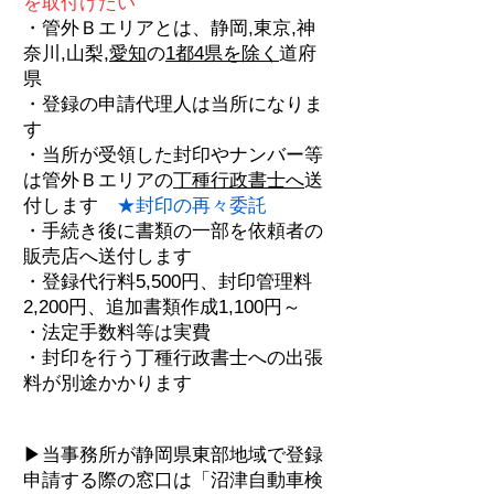
を取付けたい
・管外Ｂエリア
と
は、
静岡,東京,神
奈川,山梨,
愛知
の
1都4県を除く
道府
県
・登録の申請代理人は当所
になりま
す
・当所が受領した封印
やナンバー等
は管外Ｂ
エリア
の
丁種行政書士へ
送
付します
★封印の再々委託
・手続き後に書類の一部を依頼者の
販売店へ送付します
・登録代行料5,500円、
封印管理料
2,200円、
追加書類作成1,100円～
・法定手数料等は実費
・封印を行う丁種行政書士への出張
料が別途かかります
▶当事務所が静岡県東部地域で登録
申請する際の窓口は「沼津自動車検