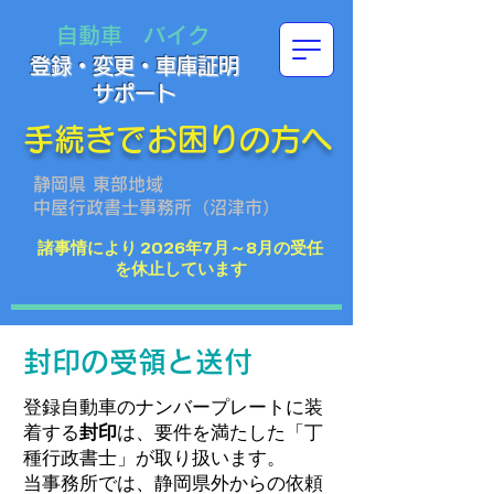
自動車
バイク
登​録・変更・車庫証明
サポート
手続きで​お​困りの方へ
静岡県 東部地域
​​中屋行政書士事務所（沼津市）​
諸事情により 2026年7月～8月の受任
を休止しています
​封印の受領と送付
登録自動車のナンバープレートに装
着する
封印
は、
要件
を満たした「丁
種行政書士」が取り扱います。
当事務所では、静岡県外からの依頼