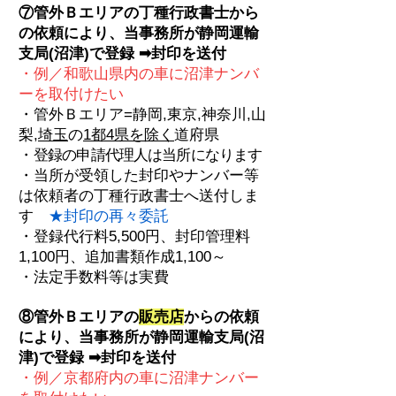
⑦管外Ｂエリアの丁種行政書士から
の依頼により、当事務所が
静岡運輸
支局(沼津)
で登録 ➡封印を送付
・例／和歌山県内の車に沼津ナンバ
ーを取付けたい
・管外Ｂエリア=静岡,東京,神奈川,山
梨,
埼玉
の
1都4県を除く
道府県
・
登録の申請代理人は当所になります
・当所が受領した封印やナンバー等
は依頼者の丁種行政書士へ送付しま
す
★封印の再々委託
・登録代行料5
,500円、封印管理料
1,100円、
追加書類作成1,100～
・法定手数料等は実費
⑧管外Ｂエリア
の
販売店
からの依頼
により、当事務所が静岡運輸支局(沼
津)で登録 ➡
封印を送付
・例／京都府内
の車に
沼津ナンバー