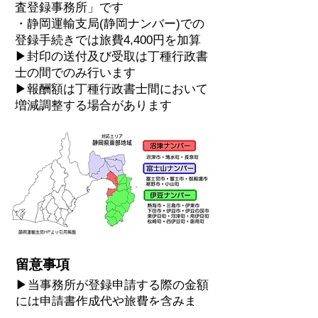
査登録事務所」です
・静岡運輸支局(静岡ナンバー)での
登録手続きでは旅費4,400円を加算
▶封印の送付及び受取は丁種行政書
士の間でのみ行います
▶報酬額は丁種行政書士間において
増減調整する場合があります
対応エリア
静岡県東部地域
​静岡運輸支局HPより引用掲載
留意事項
▶当事務所が登録申請する際の金額
には申請書作成代や旅費を含みま
す。