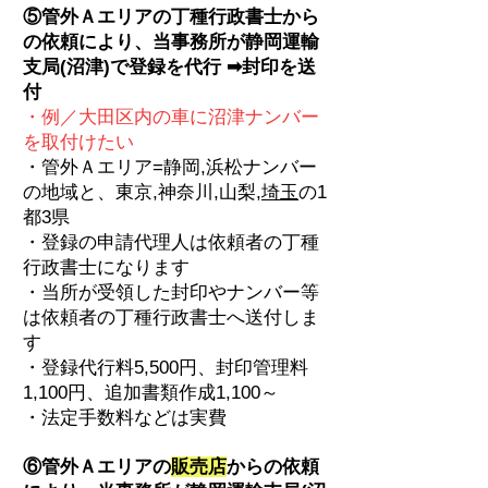
⑤管外Ａエリア
の
丁種行政書士から
の依頼により、当事務所が静岡運輸
支局(沼津)で登録を代行 ➡
封印を送
付
・例／大田区内
の車に
沼津ナンバー
を取付けたい
・管外Ａエリア=静岡,浜松ナンバー
の地域と、東京,神奈川,山梨,
埼玉
の1
都3県
・登録の申請代理人は依頼者
の
丁種
行政書士になります
・当所が受領した封印
やナンバー等
は依頼者の
丁種行政書士へ送付しま
す
・登録代行
料5,500円、封印管理料
1,100円、
追加書類作成1,100～
・法定手数料などは実費
⑥管外Ａエリア
の
販売店
からの依頼