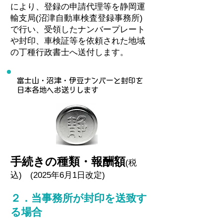
により、登録の申請代理等を静岡運
輸支局(沼津自動車検査登録事務所)
で行い、受領したナンバープレート
や封印、車検証等を依頼された地域
の丁種行政書士へ送付します。
富士山・沼津・伊豆ナンバーと
封印を
日本各地へお送り
します
手続きの種類・報酬額
(税
込)
(2025年6月1日改定)
２．当事務所が封印を送致
す
る場合